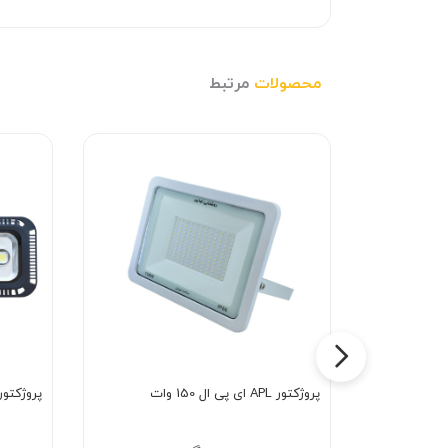
محصولات
مرتبط
پروژکتور APL ای پی ال 150 وات
پروژکتور 400 وات لنزد