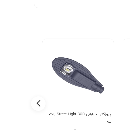
پروژکتور خیابانی Street Light COB وات
پروژکتور APL ای پی ال 20 وات
50