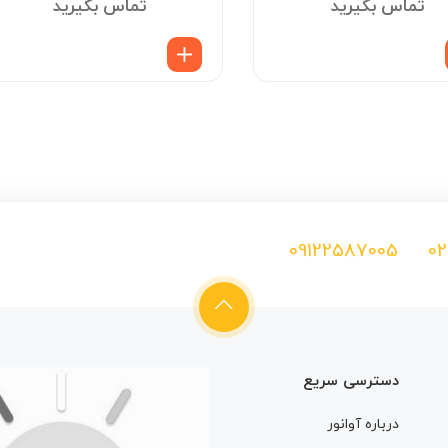
تماس بگیرید
تماس بگیرید
09122587005
02
02136619974
دسترسی سریع
درباره آوانور