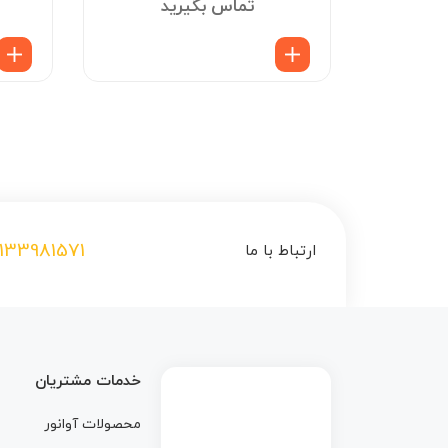
د
تماس بگیرید
133981571
ارتباط با ما
خدمات مشتریان
محصولات آوانور