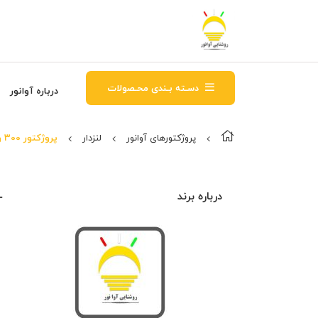
دسـته بـندی محـصولات
درباره آوانور
پروژکتورهای آوانور
لنزدار
پروژکتور 300 وات لنزدار
درباره برند