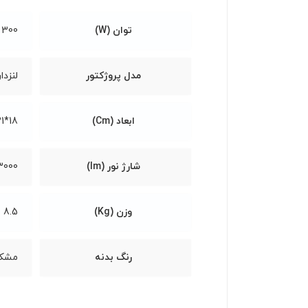
توان (W)
300
مدل پروژکتور
لنزدار
ابعاد (Cm)
18*21*60
شارژ نور (lm)
3000
وزن (Kg)
8.5
رنگ بدنه
مشک