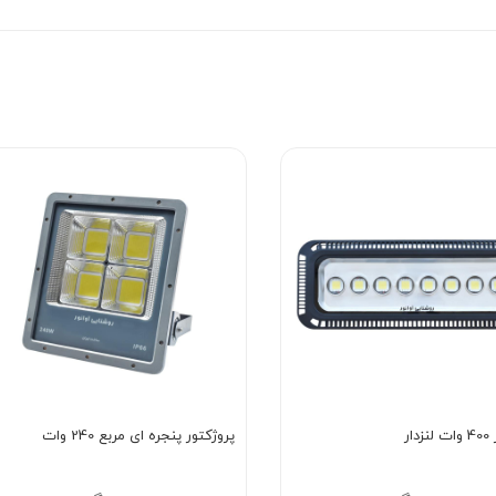
ار
پروژکتور پنجره ای مربع 240 وات