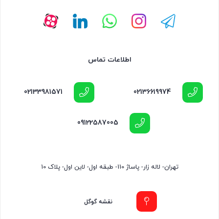
اطلاعات تماس
02133981571
02136619974
09122587005
تهران- لاله زار- پاساژ 110- طبقه اول- لاین اول- پلاک 10
نقشه گوگل