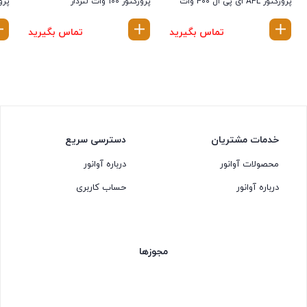
پروژکتور APL ای پی ال 400 وات
پروژکتور 100 وات لنزدار
پروژ
تماس بگیرید
تماس بگیرید
خدمات مشتریان
دسترسی سریع
محصولات آوانور
درباره آوانور
درباره آوانور
حساب کاربری
مجوزها