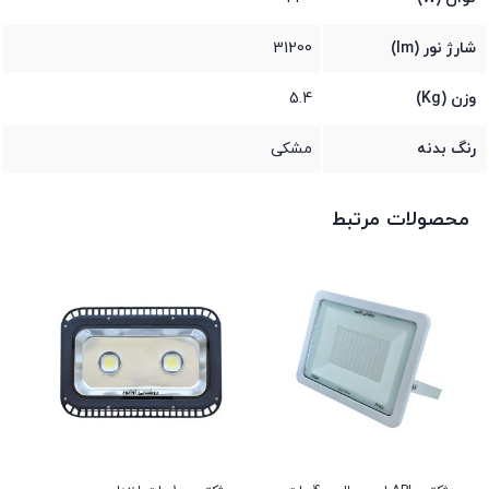
شارژ نور (lm)
31200
وزن (Kg)
5.4
رنگ بدنه
مشکی
محصولات مرتبط