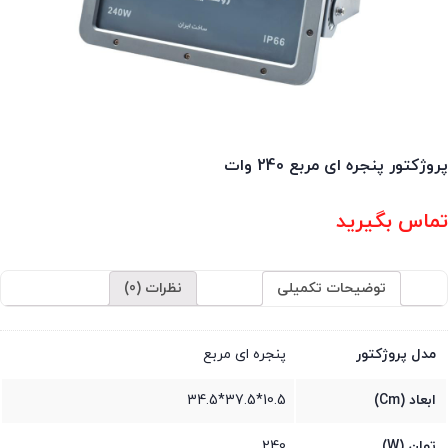
پروژکتور پنجره ای مربع 240 وات
تماس بگیرید
توضیحات تکمیلی
نظرات (0)
مدل پروژکتور
پنجره ای مربع
ابعاد (Cm)
10.5*37.5*34.5
توان (W)
240